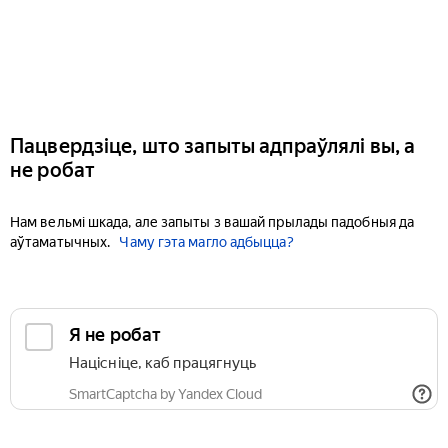
Пацвердзіце, што запыты адпраўлялі вы, а
не робат
Нам вельмі шкада, але запыты з вашай прылады падобныя да
аўтаматычных.
Чаму гэта магло адбыцца?
Я не робат
Націсніце, каб працягнуць
SmartCaptcha by Yandex Cloud