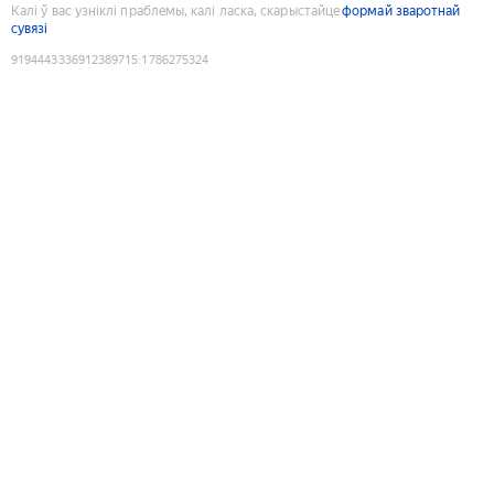
Калі ў вас узніклі праблемы, калі ласка, скарыстайце
формай зваротнай
сувязі
9194443336912389715
:
1786275324