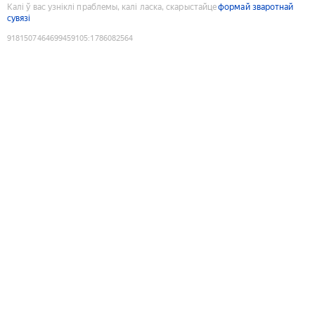
Калі ў вас узніклі праблемы, калі ласка, скарыстайце
формай зваротнай
сувязі
9181507464699459105
:
1786082564