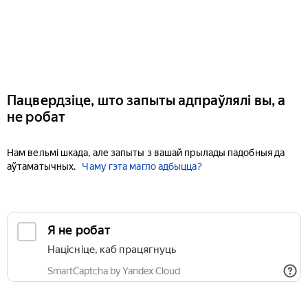
Пацвердзіце, што запыты адпраўлялі вы, а
не робат
Нам вельмі шкада, але запыты з вашай прылады падобныя да
аўтаматычных.
Чаму гэта магло адбыцца?
Я не робат
Націсніце, каб працягнуць
SmartCaptcha by Yandex Cloud