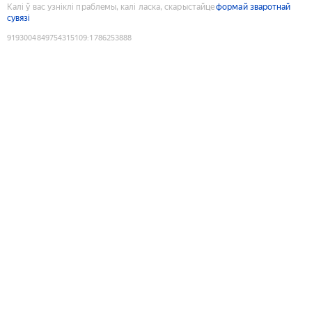
Калі ў вас узніклі праблемы, калі ласка, скарыстайце
формай зваротнай
сувязі
9193004849754315109
:
1786253888