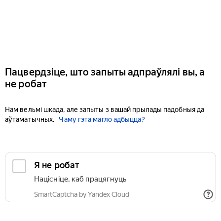
Пацвердзіце, што запыты адпраўлялі вы, а
не робат
Нам вельмі шкада, але запыты з вашай прылады падобныя да
аўтаматычных.
Чаму гэта магло адбыцца?
Я не робат
Націсніце, каб працягнуць
SmartCaptcha by Yandex Cloud