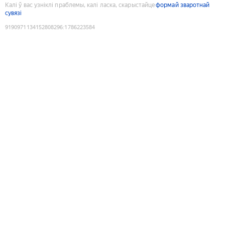
Калі ў вас узніклі праблемы, калі ласка, скарыстайце
формай зваротнай
сувязі
9190971134152808296
:
1786223584