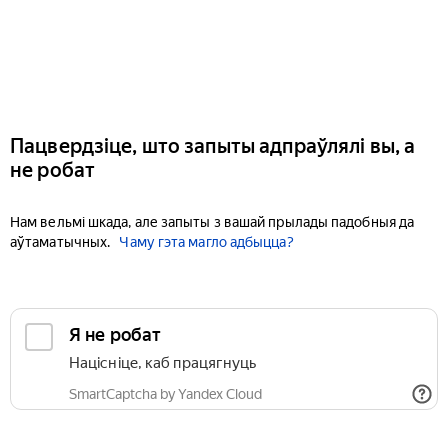
Пацвердзіце, што запыты адпраўлялі вы, а
не робат
Нам вельмі шкада, але запыты з вашай прылады падобныя да
аўтаматычных.
Чаму гэта магло адбыцца?
Я не робат
Націсніце, каб працягнуць
SmartCaptcha by Yandex Cloud