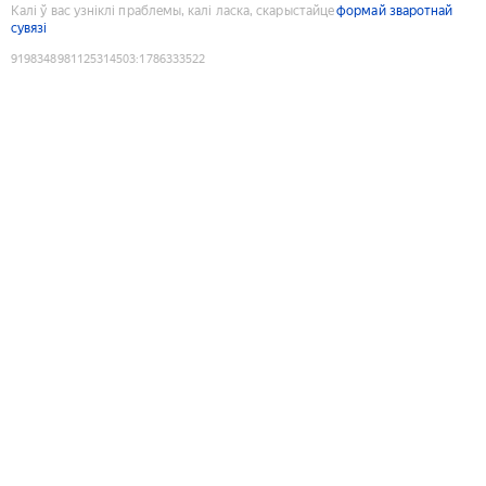
Калі ў вас узніклі праблемы, калі ласка, скарыстайце
формай зваротнай
сувязі
9198348981125314503
:
1786333522