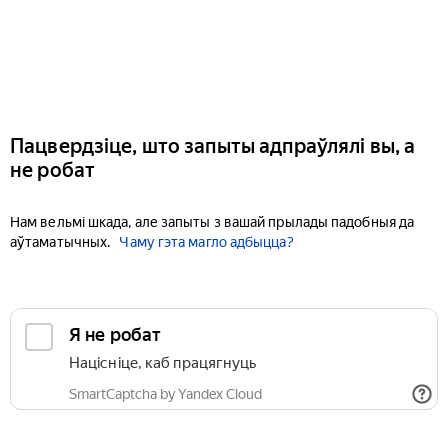
Пацвердзіце, што запыты адпраўлялі вы, а
не робат
Нам вельмі шкада, але запыты з вашай прылады падобныя да
аўтаматычных.
Чаму гэта магло адбыцца?
Я не робат
Націсніце, каб працягнуць
SmartCaptcha by Yandex Cloud