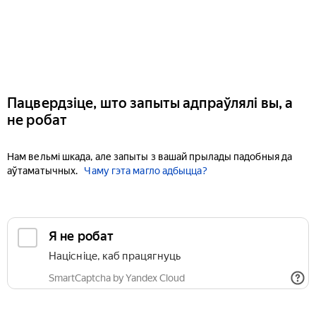
Пацвердзіце, што запыты адпраўлялі вы, а
не робат
Нам вельмі шкада, але запыты з вашай прылады падобныя да
аўтаматычных.
Чаму гэта магло адбыцца?
Я не робат
Націсніце, каб працягнуць
SmartCaptcha by Yandex Cloud