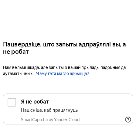
Пацвердзіце, што запыты адпраўлялі вы, а
не робат
Нам вельмі шкада, але запыты з вашай прылады падобныя да
аўтаматычных.
Чаму гэта магло адбыцца?
Я не робат
Націсніце, каб працягнуць
SmartCaptcha by Yandex Cloud