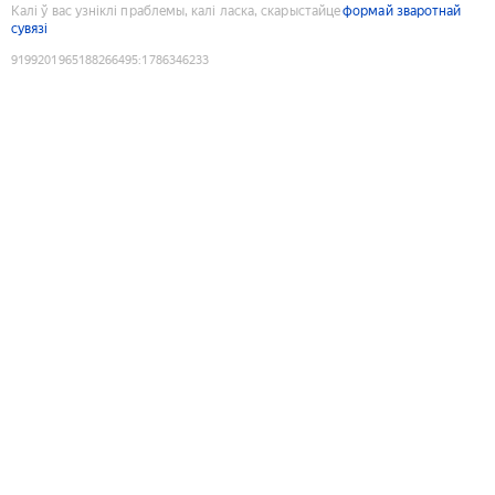
Калі ў вас узніклі праблемы, калі ласка, скарыстайце
формай зваротнай
сувязі
9199201965188266495
:
1786346233