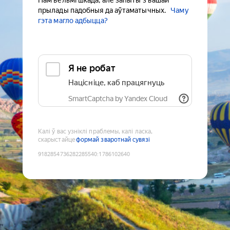
Нам вельмі шкада, але запыты з вашай
прылады падобныя да аўтаматычных.
Чаму
гэта магло адбыцца?
Я не робат
Націсніце, каб працягнуць
SmartCaptcha by Yandex Cloud
Калі ў вас узніклі праблемы, калі ласка,
скарыстайце
формай зваротнай сувязі
9182854736282285540
:
1786102640