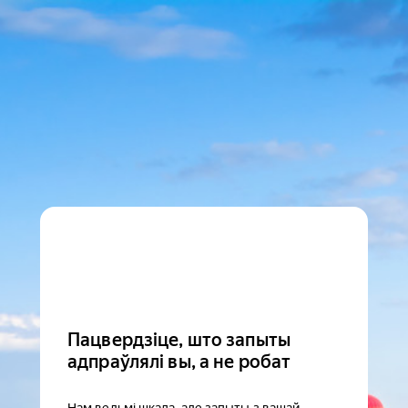
Пацвердзіце, што запыты
адпраўлялі вы, а не робат