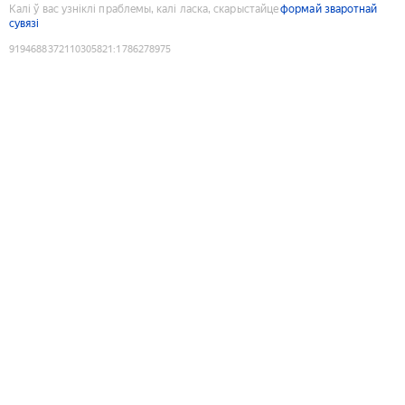
Калі ў вас узніклі праблемы, калі ласка, скарыстайце
формай зваротнай
сувязі
9194688372110305821
:
1786278975