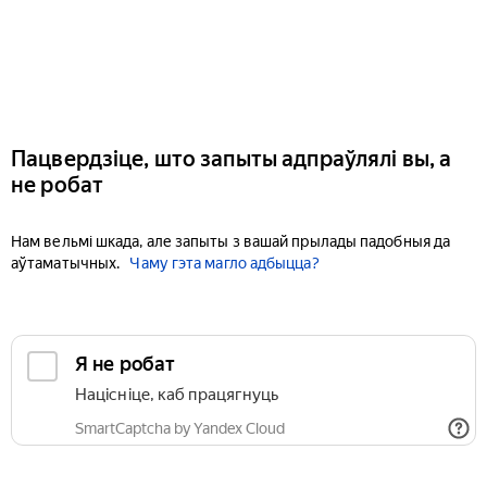
Пацвердзіце, што запыты адпраўлялі вы, а
не робат
Нам вельмі шкада, але запыты з вашай прылады падобныя да
аўтаматычных.
Чаму гэта магло адбыцца?
Я не робат
Націсніце, каб працягнуць
SmartCaptcha by Yandex Cloud