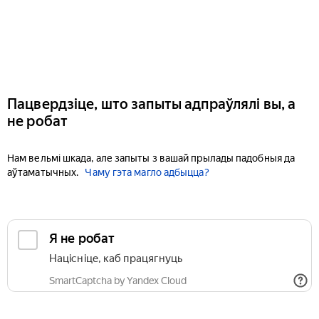
Пацвердзіце, што запыты адпраўлялі вы, а
не робат
Нам вельмі шкада, але запыты з вашай прылады падобныя да
аўтаматычных.
Чаму гэта магло адбыцца?
Я не робат
Націсніце, каб працягнуць
SmartCaptcha by Yandex Cloud