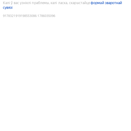
Калі ў вас узніклі праблемы, калі ласка, скарыстайце
формай зваротнай
сувязі
9178321919198553086
:
1786035096