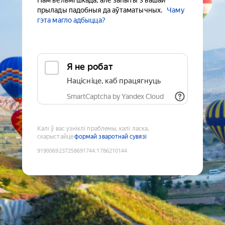
Нам вельмі шкада, але запыты з вашай
прылады падобныя да аўтаматычных.
Чаму
гэта магло адбыцца?
Я не робат
Націсніце, каб працягнуць
SmartCaptcha by Yandex Cloud
Калі ў вас узніклі праблемы, калі ласка,
скарыстайце
формай зваротнай сувязі
9190069237258691744
:
1786210144