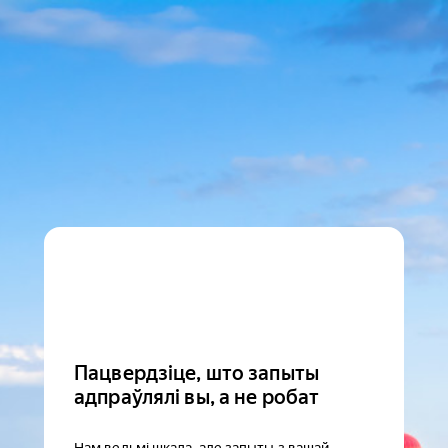
Пацвердзіце, што запыты
адпраўлялі вы, а не робат