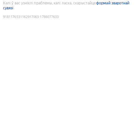
Калі ў вас узніклі праблемы, калі ласка, скарыстайце
формай зваротнай
сувязі
9181176531162917063
:
1786077633