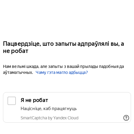
Пацвердзіце, што запыты адпраўлялі вы, а
не робат
Нам вельмі шкада, але запыты з вашай прылады падобныя да
аўтаматычных.
Чаму гэта магло адбыцца?
Я не робат
Націсніце, каб працягнуць
SmartCaptcha by Yandex Cloud