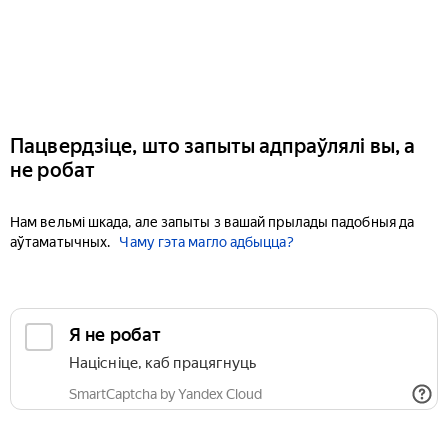
Пацвердзіце, што запыты адпраўлялі вы, а
не робат
Нам вельмі шкада, але запыты з вашай прылады падобныя да
аўтаматычных.
Чаму гэта магло адбыцца?
Я не робат
Націсніце, каб працягнуць
SmartCaptcha by Yandex Cloud