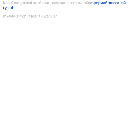
Калі ў вас узніклі праблемы, калі ласка, скарыстайце
формай зваротнай
сувязі
9194664344921711637
:
1786278617