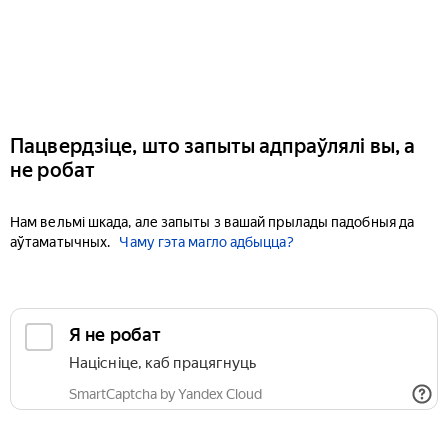
Пацвердзіце, што запыты адпраўлялі вы, а
не робат
Нам вельмі шкада, але запыты з вашай прылады падобныя да
аўтаматычных.
Чаму гэта магло адбыцца?
Я не робат
Націсніце, каб працягнуць
SmartCaptcha by Yandex Cloud