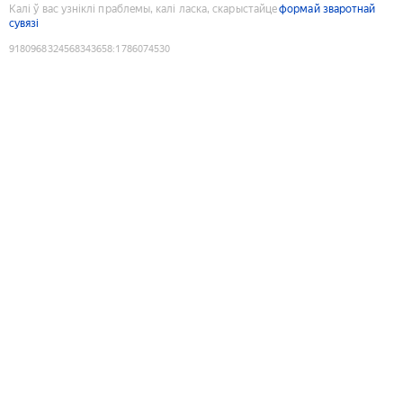
Калі ў вас узніклі праблемы, калі ласка, скарыстайце
формай зваротнай
сувязі
9180968324568343658
:
1786074530