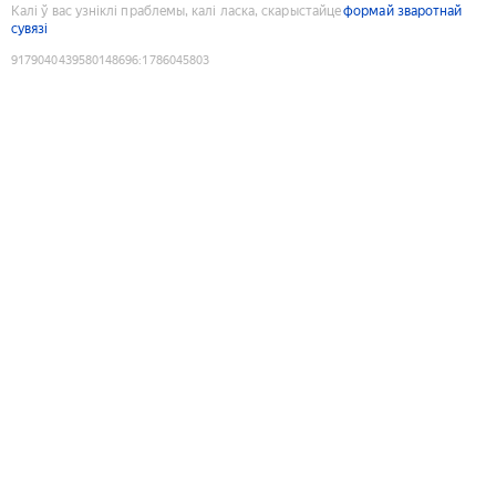
Калі ў вас узніклі праблемы, калі ласка, скарыстайце
формай зваротнай
сувязі
9179040439580148696
:
1786045803