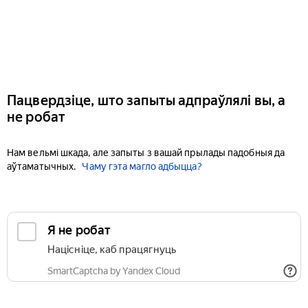
Пацвердзіце, што запыты адпраўлялі вы, а
не робат
Нам вельмі шкада, але запыты з вашай прылады падобныя да
аўтаматычных.
Чаму гэта магло адбыцца?
Я не робат
Націсніце, каб працягнуць
SmartCaptcha by Yandex Cloud