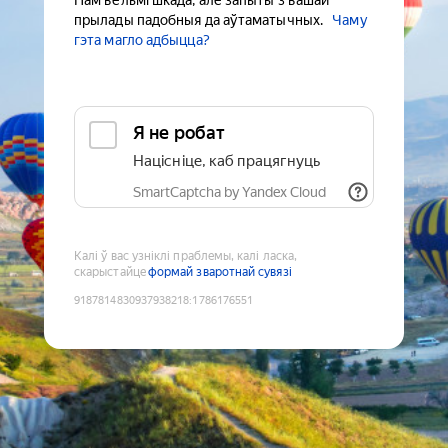
Нам вельмі шкада, але запыты з вашай
прылады падобныя да аўтаматычных.
Чаму
гэта магло адбыцца?
Я не робат
Націсніце, каб працягнуць
SmartCaptcha by Yandex Cloud
Калі ў вас узніклі праблемы, калі ласка,
скарыстайце
формай зваротнай сувязі
9187814830937938218
:
1786176551