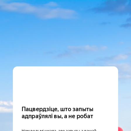
Пацвердзіце, што запыты
адпраўлялі вы, а не робат