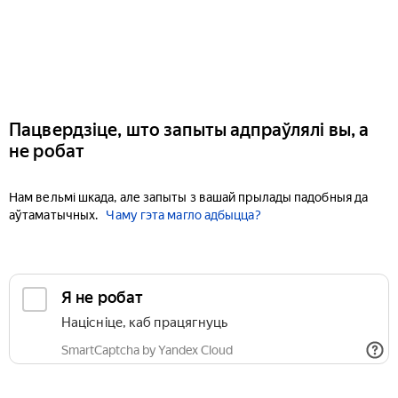
Пацвердзіце, што запыты адпраўлялі вы, а
не робат
Нам вельмі шкада, але запыты з вашай прылады падобныя да
аўтаматычных.
Чаму гэта магло адбыцца?
Я не робат
Націсніце, каб працягнуць
SmartCaptcha by Yandex Cloud