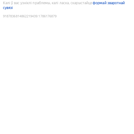
Калі ў вас узніклі праблемы, калі ласка, скарыстайце
формай зваротнай
сувязі
9187836814862219439
:
1786176879