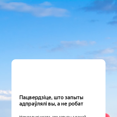
Пацвердзіце, што запыты
адпраўлялі вы, а не робат