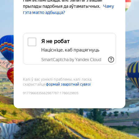
Нам вельмі шкада, але запыты з вашай
прылады падобныя да аўтаматычных.
Чаму
гэта магло адбыцца?
Я не робат
Націсніце, каб працягнуць
SmartCaptcha by Yandex Cloud
Калі ў вас узніклі праблемы, калі ласка,
скарыстайце
формай зваротнай сувязі
9177966835662987787
:
1786029805