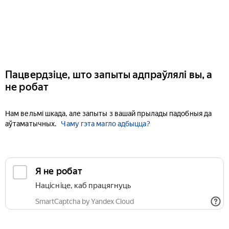
Пацвердзіце, што запыты адпраўлялі вы, а
не робат
Нам вельмі шкада, але запыты з вашай прылады падобныя да
аўтаматычных.
Чаму гэта магло адбыцца?
Я не робат
Націсніце, каб працягнуць
SmartCaptcha by Yandex Cloud