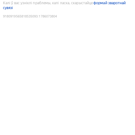
Калі ў вас узніклі праблемы, калі ласка, скарыстайце
формай зваротнай
сувязі
9180919565818535093
:
1786073804