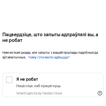
Пацвердзіце, што запыты адпраўлялі вы, а
не робат
Нам вельмі шкада, але запыты з вашай прылады падобныя да
аўтаматычных.
Чаму гэта магло адбыцца?
Я не робат
Націсніце, каб працягнуць
SmartCaptcha by Yandex Cloud