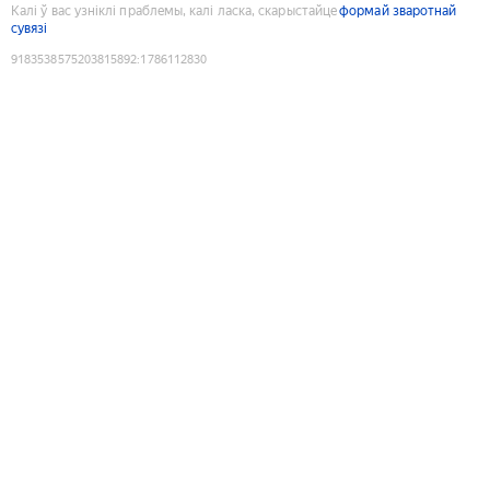
Калі ў вас узніклі праблемы, калі ласка, скарыстайце
формай зваротнай
сувязі
9183538575203815892
:
1786112830