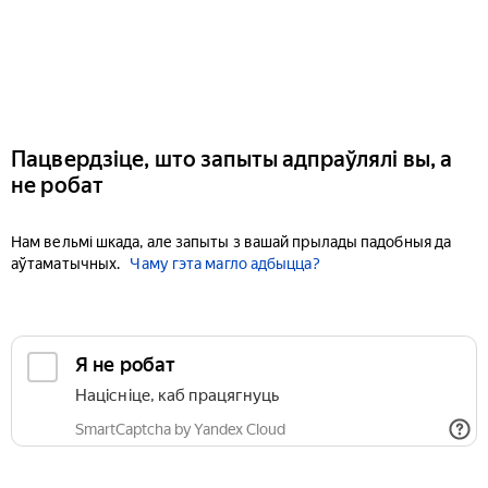
Пацвердзіце, што запыты адпраўлялі вы, а
не робат
Нам вельмі шкада, але запыты з вашай прылады падобныя да
аўтаматычных.
Чаму гэта магло адбыцца?
Я не робат
Націсніце, каб працягнуць
SmartCaptcha by Yandex Cloud