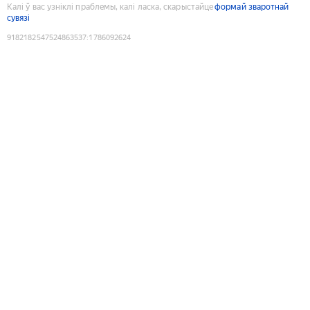
Калі ў вас узніклі праблемы, калі ласка, скарыстайце
формай зваротнай
сувязі
9182182547524863537
:
1786092624