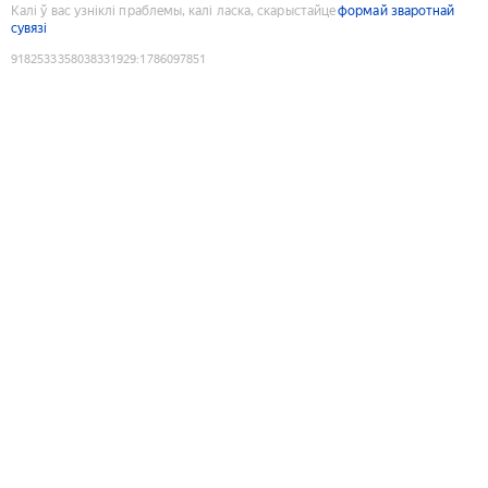
Калі ў вас узніклі праблемы, калі ласка, скарыстайце
формай зваротнай
сувязі
9182533358038331929
:
1786097851