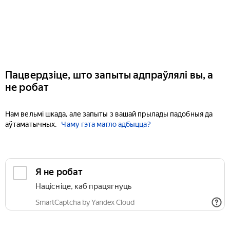
Пацвердзіце, што запыты адпраўлялі вы, а
не робат
Нам вельмі шкада, але запыты з вашай прылады падобныя да
аўтаматычных.
Чаму гэта магло адбыцца?
Я не робат
Націсніце, каб працягнуць
SmartCaptcha by Yandex Cloud