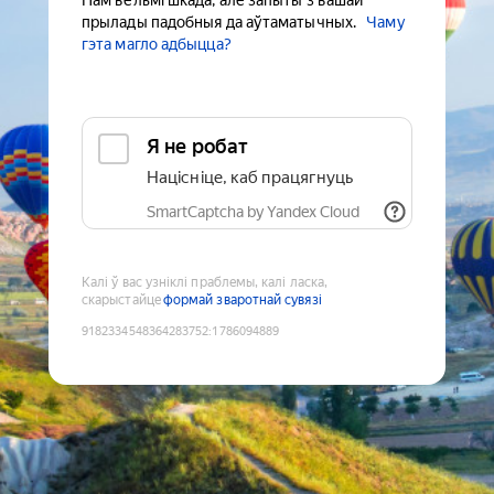
Нам вельмі шкада, але запыты з вашай
прылады падобныя да аўтаматычных.
Чаму
гэта магло адбыцца?
Я не робат
Націсніце, каб працягнуць
SmartCaptcha by Yandex Cloud
Калі ў вас узніклі праблемы, калі ласка,
скарыстайце
формай зваротнай сувязі
9182334548364283752
:
1786094889