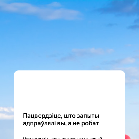
Пацвердзіце, што запыты
адпраўлялі вы, а не робат