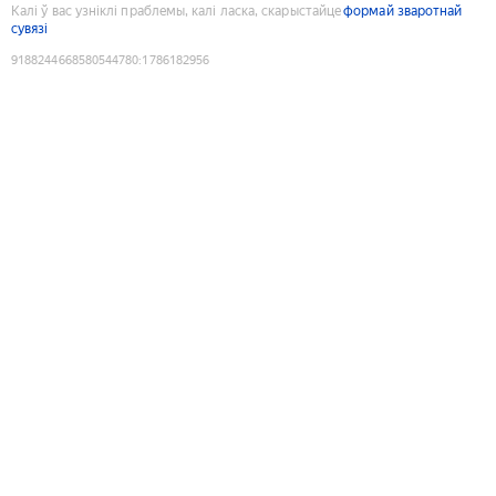
Калі ў вас узніклі праблемы, калі ласка, скарыстайце
формай зваротнай
сувязі
9188244668580544780
:
1786182956