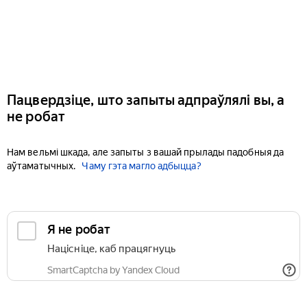
Пацвердзіце, што запыты адпраўлялі вы, а
не робат
Нам вельмі шкада, але запыты з вашай прылады падобныя да
аўтаматычных.
Чаму гэта магло адбыцца?
Я не робат
Націсніце, каб працягнуць
SmartCaptcha by Yandex Cloud