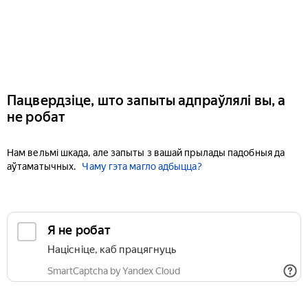
Пацвердзіце, што запыты адпраўлялі вы, а
не робат
Нам вельмі шкада, але запыты з вашай прылады падобныя да
аўтаматычных.
Чаму гэта магло адбыцца?
Я не робат
Націсніце, каб працягнуць
SmartCaptcha by Yandex Cloud