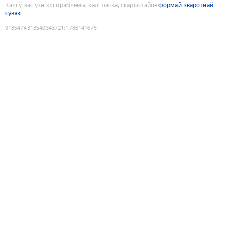
Калі ў вас узніклі праблемы, калі ласка, скарыстайце
формай зваротнай
сувязі
9185474313540343721
:
1786141675