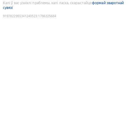
Калі ў вас узніклі праблемы, калі ласка, скарыстайце
формай зваротнай
сувязі
9197822955341240523
:
1786325684