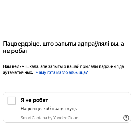
Пацвердзіце, што запыты адпраўлялі вы, а
не робат
Нам вельмі шкада, але запыты з вашай прылады падобныя да
аўтаматычных.
Чаму гэта магло адбыцца?
Я не робат
Націсніце, каб працягнуць
SmartCaptcha by Yandex Cloud