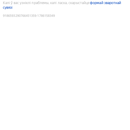
Калі ў вас узніклі праблемы, калі ласка, скарыстайце
формай зваротнай
сувязі
9186593290766451359
:
1786158349