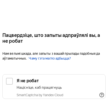
Пацвердзіце, што запыты адпраўлялі вы, а
не робат
Нам вельмі шкада, але запыты з вашай прылады падобныя да
аўтаматычных.
Чаму гэта магло адбыцца?
Я не робат
Націсніце, каб працягнуць
SmartCaptcha by Yandex Cloud