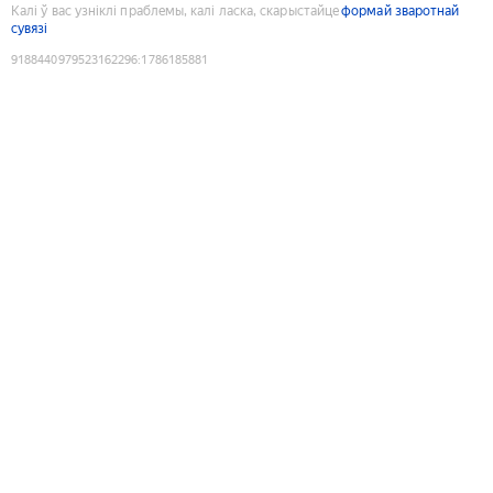
Калі ў вас узніклі праблемы, калі ласка, скарыстайце
формай зваротнай
сувязі
9188440979523162296
:
1786185881