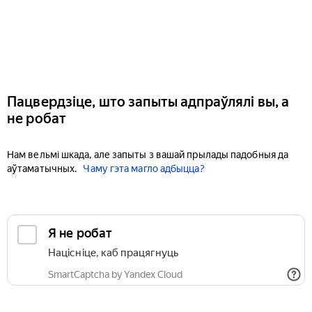
Пацвердзіце, што запыты адпраўлялі вы, а
не робат
Нам вельмі шкада, але запыты з вашай прылады падобныя да
аўтаматычных.
Чаму гэта магло адбыцца?
Я не робат
Націсніце, каб працягнуць
SmartCaptcha by Yandex Cloud