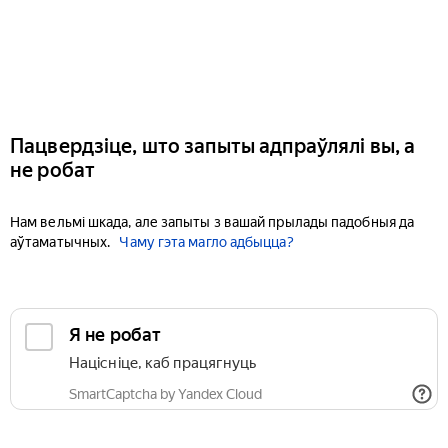
Пацвердзіце, што запыты адпраўлялі вы, а
не робат
Нам вельмі шкада, але запыты з вашай прылады падобныя да
аўтаматычных.
Чаму гэта магло адбыцца?
Я не робат
Націсніце, каб працягнуць
SmartCaptcha by Yandex Cloud