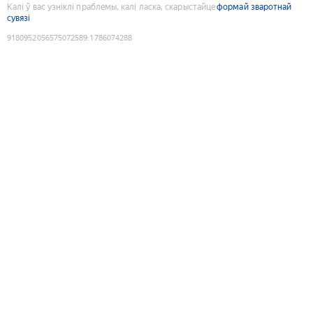
Калі ў вас узніклі праблемы, калі ласка, скарыстайце
формай зваротнай
сувязі
9180952056575072589
:
1786074288