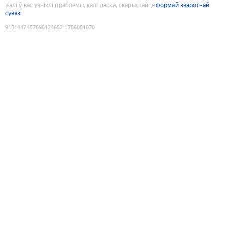
Калі ў вас узніклі праблемы, калі ласка, скарыстайце
формай зваротнай
сувязі
9181447457698124682
:
1786081670