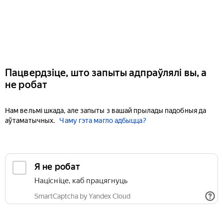
Пацвердзіце, што запыты адпраўлялі вы, а
не робат
Нам вельмі шкада, але запыты з вашай прылады падобныя да
аўтаматычных.
Чаму гэта магло адбыцца?
Я не робат
Націсніце, каб працягнуць
SmartCaptcha by Yandex Cloud