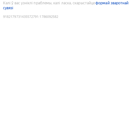
Калі ў вас узніклі праблемы, калі ласка, скарыстайце
формай зваротнай
сувязі
9182179731435572791
:
1786092582