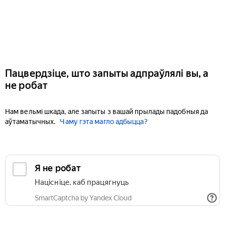
Пацвердзіце, што запыты адпраўлялі вы, а
не робат
Нам вельмі шкада, але запыты з вашай прылады падобныя да
аўтаматычных.
Чаму гэта магло адбыцца?
Я не робат
Націсніце, каб працягнуць
SmartCaptcha by Yandex Cloud