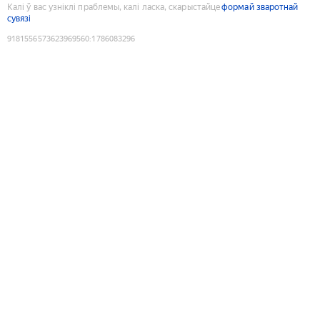
Калі ў вас узніклі праблемы, калі ласка, скарыстайце
формай зваротнай
сувязі
9181556573623969560
:
1786083296