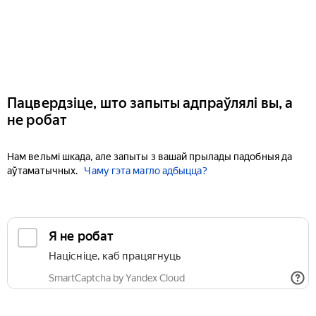
Пацвердзіце, што запыты адпраўлялі вы, а
не робат
Нам вельмі шкада, але запыты з вашай прылады падобныя да
аўтаматычных.
Чаму гэта магло адбыцца?
Я не робат
Націсніце, каб працягнуць
SmartCaptcha by Yandex Cloud