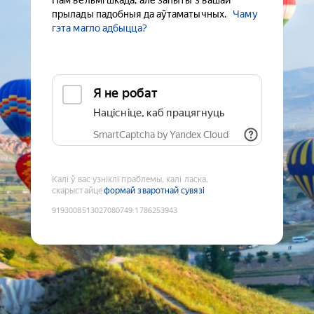
Нам вельмі шкада, але запыты з вашай
прылады падобныя да аўтаматычных.
Чаму
гэта магло адбыцца?
Я не робат
Націсніце, каб працягнуць
SmartCaptcha by Yandex Cloud
Калі ў вас узніклі праблемы, калі ласка,
скарыстайце
формай зваротнай сувязі
9193008513027080749
:
1786253943