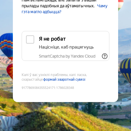
Нам вельмі шкада, але запыты з вашай
прылады падобныя да аўтаматычных.
Чаму
гэта магло адбыцца?
Я не робат
Націсніце, каб працягнуць
SmartCaptcha by Yandex Cloud
Калі ў вас узніклі праблемы, калі ласка,
скарыстайце
формай зваротнай сувязі
9177869084355524171
:
1786028348