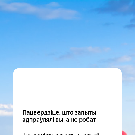
Пацвердзіце, што запыты
адпраўлялі вы, а не робат