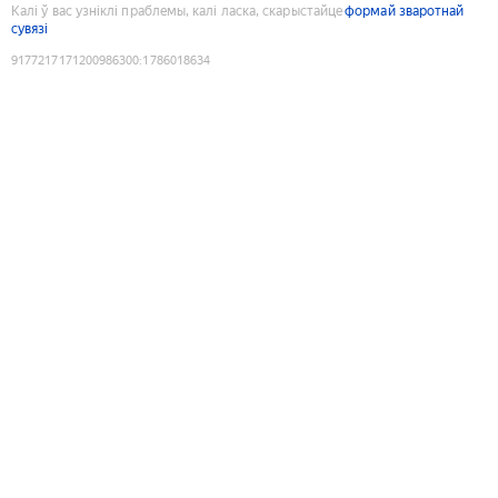
Калі ў вас узніклі праблемы, калі ласка, скарыстайце
формай зваротнай
сувязі
9177217171200986300
:
1786018634