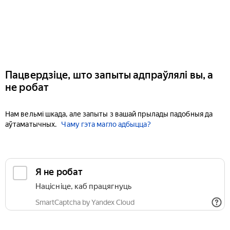
Пацвердзіце, што запыты адпраўлялі вы, а
не робат
Нам вельмі шкада, але запыты з вашай прылады падобныя да
аўтаматычных.
Чаму гэта магло адбыцца?
Я не робат
Націсніце, каб працягнуць
SmartCaptcha by Yandex Cloud