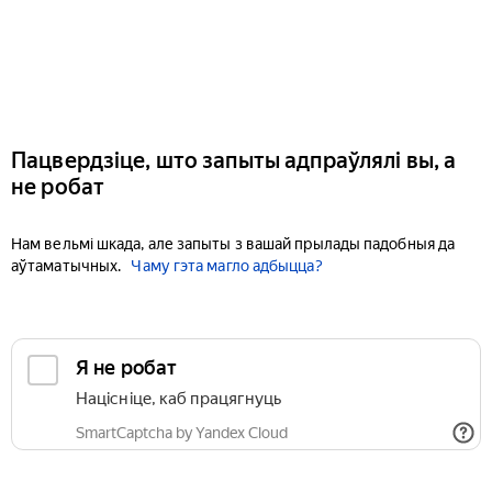
Пацвердзіце, што запыты адпраўлялі вы, а
не робат
Нам вельмі шкада, але запыты з вашай прылады падобныя да
аўтаматычных.
Чаму гэта магло адбыцца?
Я не робат
Націсніце, каб працягнуць
SmartCaptcha by Yandex Cloud