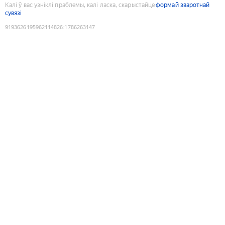
Калі ў вас узніклі праблемы, калі ласка, скарыстайце
формай зваротнай
сувязі
9193626195962114826
:
1786263147