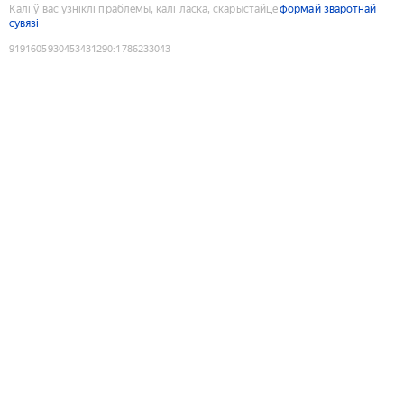
Калі ў вас узніклі праблемы, калі ласка, скарыстайце
формай зваротнай
сувязі
9191605930453431290
:
1786233043