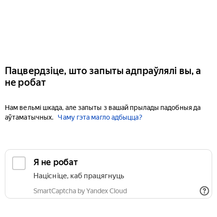
Пацвердзіце, што запыты адпраўлялі вы, а
не робат
Нам вельмі шкада, але запыты з вашай прылады падобныя да
аўтаматычных.
Чаму гэта магло адбыцца?
Я не робат
Націсніце, каб працягнуць
SmartCaptcha by Yandex Cloud