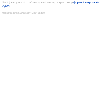
Калі ў вас узніклі праблемы, калі ласка, скарыстайце
формай зваротнай
сувязі
9186593360760996580
:
1786158350