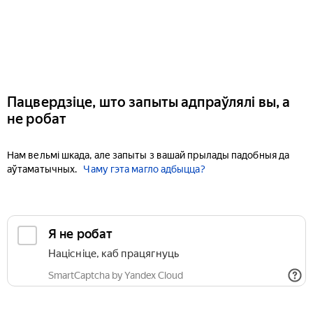
Пацвердзіце, што запыты адпраўлялі вы, а
не робат
Нам вельмі шкада, але запыты з вашай прылады падобныя да
аўтаматычных.
Чаму гэта магло адбыцца?
Я не робат
Націсніце, каб працягнуць
SmartCaptcha by Yandex Cloud