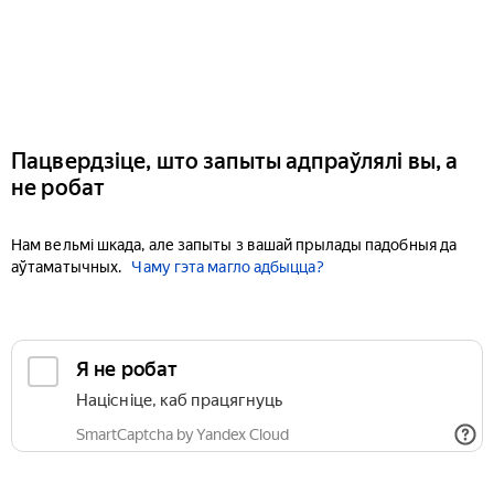
Пацвердзіце, што запыты адпраўлялі вы, а
не робат
Нам вельмі шкада, але запыты з вашай прылады падобныя да
аўтаматычных.
Чаму гэта магло адбыцца?
Я не робат
Націсніце, каб працягнуць
SmartCaptcha by Yandex Cloud