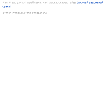
Калі ў вас узніклі праблемы, калі ласка, скарыстайце
формай зваротнай
сувязі
9175221745702011776
:
1785988900