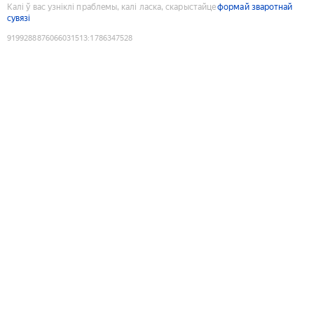
Калі ў вас узніклі праблемы, калі ласка, скарыстайце
формай зваротнай
сувязі
9199288876066031513
:
1786347528