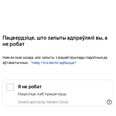
Пацвердзіце, што запыты адпраўлялі вы, а
не робат
Нам вельмі шкада, але запыты з вашай прылады падобныя да
аўтаматычных.
Чаму гэта магло адбыцца?
Я не робат
Націсніце, каб працягнуць
SmartCaptcha by Yandex Cloud