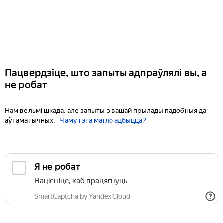
Пацвердзіце, што запыты адпраўлялі вы, а
не робат
Нам вельмі шкада, але запыты з вашай прылады падобныя да
аўтаматычных.
Чаму гэта магло адбыцца?
Я не робат
Націсніце, каб працягнуць
SmartCaptcha by Yandex Cloud