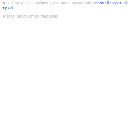
Калі ў вас узніклі праблемы, калі ласка, скарыстайце
формай зваротнай
сувязі
9190401163204147165
:
1786215090