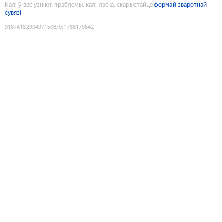
Калі ў вас узніклі праблемы, калі ласка, скарыстайце
формай зваротнай
сувязі
9187418290497150870
:
1786170642