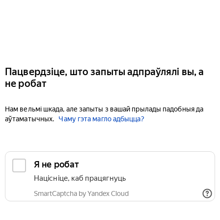
Пацвердзіце, што запыты адпраўлялі вы, а
не робат
Нам вельмі шкада, але запыты з вашай прылады падобныя да
аўтаматычных.
Чаму гэта магло адбыцца?
Я не робат
Націсніце, каб працягнуць
SmartCaptcha by Yandex Cloud