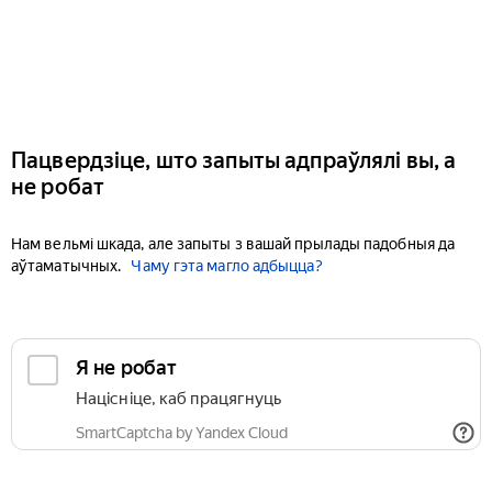
Пацвердзіце, што запыты адпраўлялі вы, а
не робат
Нам вельмі шкада, але запыты з вашай прылады падобныя да
аўтаматычных.
Чаму гэта магло адбыцца?
Я не робат
Націсніце, каб працягнуць
SmartCaptcha by Yandex Cloud