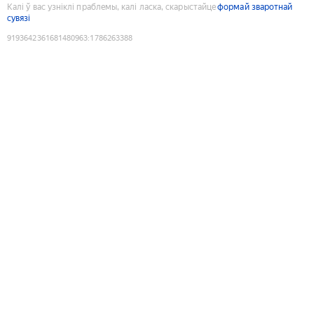
Калі ў вас узніклі праблемы, калі ласка, скарыстайце
формай зваротнай
сувязі
9193642361681480963
:
1786263388