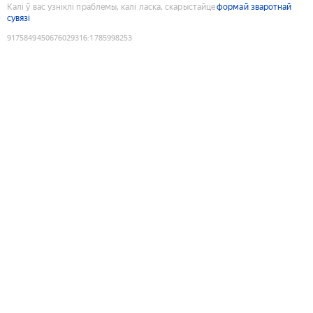
Калі ў вас узніклі праблемы, калі ласка, скарыстайце
формай зваротнай
сувязі
9175849450676029316
:
1785998253