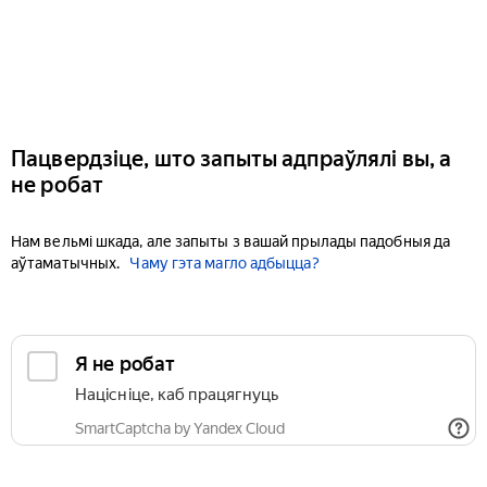
Пацвердзіце, што запыты адпраўлялі вы, а
не робат
Нам вельмі шкада, але запыты з вашай прылады падобныя да
аўтаматычных.
Чаму гэта магло адбыцца?
Я не робат
Націсніце, каб працягнуць
SmartCaptcha by Yandex Cloud