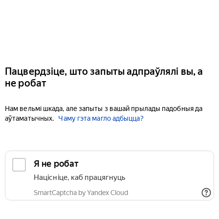
Пацвердзіце, што запыты адпраўлялі вы, а
не робат
Нам вельмі шкада, але запыты з вашай прылады падобныя да
аўтаматычных.
Чаму гэта магло адбыцца?
Я не робат
Націсніце, каб працягнуць
SmartCaptcha by Yandex Cloud