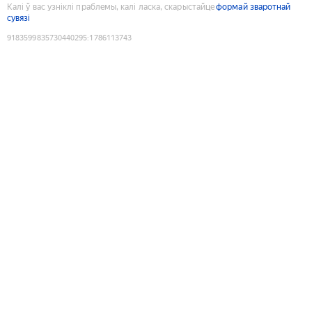
Калі ў вас узніклі праблемы, калі ласка, скарыстайце
формай зваротнай
сувязі
9183599835730440295
:
1786113743