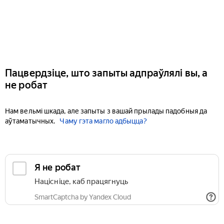
Пацвердзіце, што запыты адпраўлялі вы, а
не робат
Нам вельмі шкада, але запыты з вашай прылады падобныя да
аўтаматычных.
Чаму гэта магло адбыцца?
Я не робат
Націсніце, каб працягнуць
SmartCaptcha by Yandex Cloud