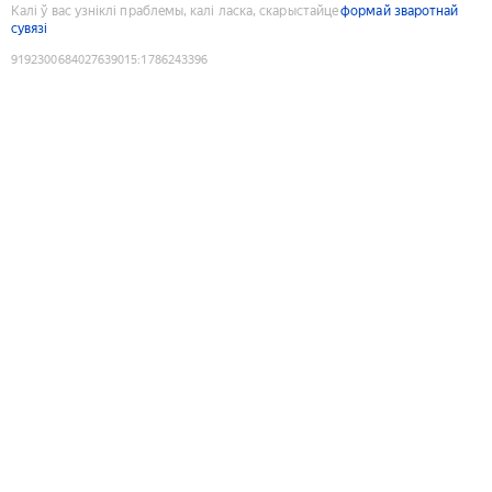
Калі ў вас узніклі праблемы, калі ласка, скарыстайце
формай зваротнай
сувязі
9192300684027639015
:
1786243396