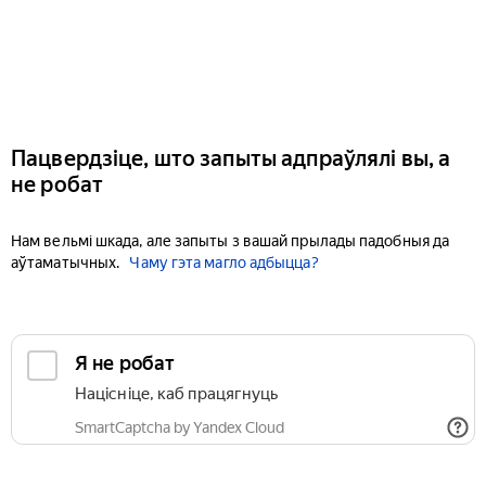
Пацвердзіце, што запыты адпраўлялі вы, а
не робат
Нам вельмі шкада, але запыты з вашай прылады падобныя да
аўтаматычных.
Чаму гэта магло адбыцца?
Я не робат
Націсніце, каб працягнуць
SmartCaptcha by Yandex Cloud