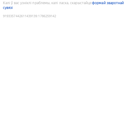
Калі ў вас узніклі праблемы, калі ласка, скарыстайце
формай зваротнай
сувязі
9193357442611439139
:
1786259142