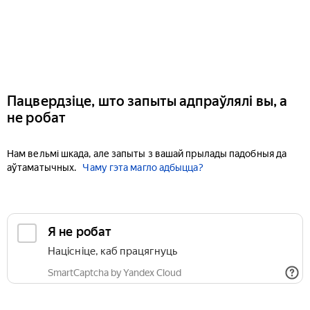
Пацвердзіце, што запыты адпраўлялі вы, а
не робат
Нам вельмі шкада, але запыты з вашай прылады падобныя да
аўтаматычных.
Чаму гэта магло адбыцца?
Я не робат
Націсніце, каб працягнуць
SmartCaptcha by Yandex Cloud