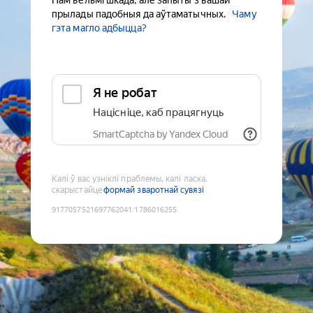
Нам вельмі шкада, але запыты з вашай
прылады падобныя да аўтаматычных.
Чаму
гэта магло адбыцца?
Я не робат
Націсніце, каб працягнуць
SmartCaptcha by Yandex Cloud
Калі ў вас узніклі праблемы, калі ласка,
скарыстайце
формай зваротнай сувязі
9177057521697762041
:
1786016255