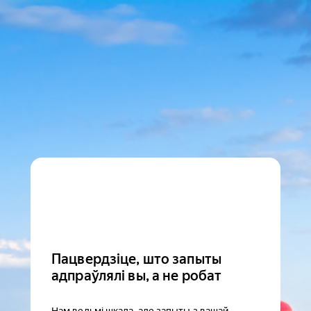
Пацвердзіце, што запыты
адпраўлялі вы, а не робат