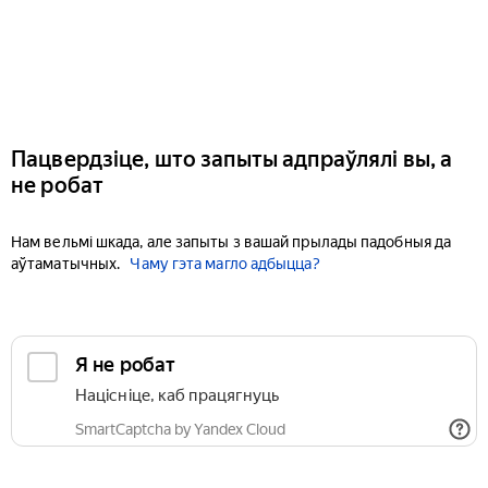
Пацвердзіце, што запыты адпраўлялі вы, а
не робат
Нам вельмі шкада, але запыты з вашай прылады падобныя да
аўтаматычных.
Чаму гэта магло адбыцца?
Я не робат
Націсніце, каб працягнуць
SmartCaptcha by Yandex Cloud