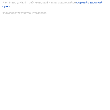
Калі ў вас узніклі праблемы, калі ласка, скарыстайце
формай зваротнай
сувязі
9184608021792059786
:
1786128766